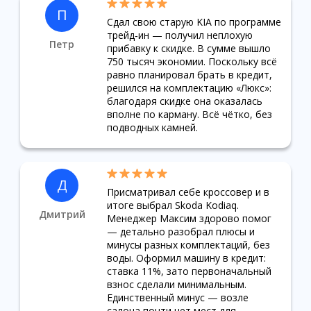
П
Сдал свою старую KIA по программе
трейд‑ин — получил неплохую
Петр
прибавку к скидке. В сумме вышло
750 тысяч экономии. Поскольку всё
равно планировал брать в кредит,
решился на комплектацию «Люкс»:
благодаря скидке она оказалась
вполне по карману. Всё чётко, без
подводных камней.
Д
Присматривал себе кроссовер и в
итоге выбрал Skoda Kodiaq.
Дмитрий
Менеджер Максим здорово помог
— детально разобрал плюсы и
минусы разных комплектаций, без
воды. Оформил машину в кредит:
ставка 11%, зато первоначальный
взнос сделали минимальным.
Единственный минус — возле
салона почти нет мест для